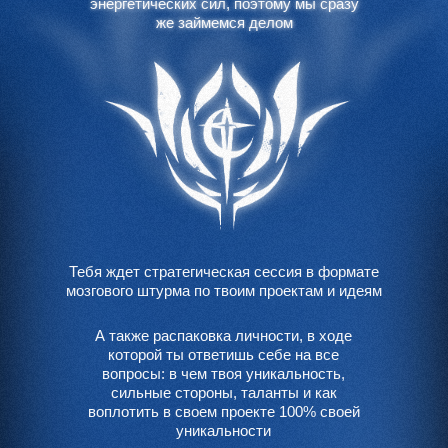
энергетических сил, поэтому мы сразу
энергетических сил, поэтому мы сразу
же займемся делом
же займемся делом
Тебя ждет стратегическая сессия в формате
мозгового штурма по твоим проектам и идеям
А также распаковка личности, в ходе
которой ты ответишь себе на все
вопросы: в чем твоя уникальность,
сильные стороны, таланты и как
воплотить в своем проекте 100% своей
уникальности