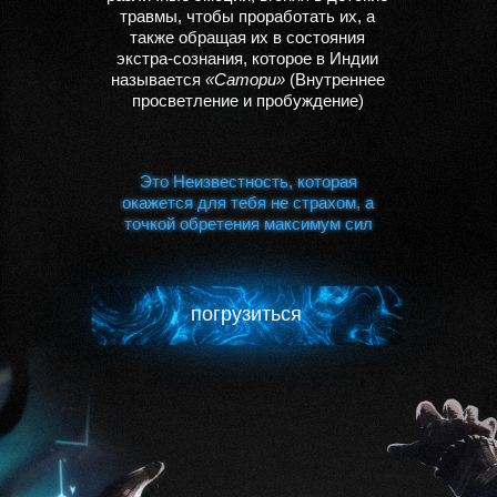
травмы, чтобы проработать их, а
также обращая их в состояния
экстра-сознания, которое в Индии
называется
«Сатори»
(Внутреннее
просветление и пробуждение)
Это Неизвестность, которая
Это Неизвестность, которая
окажется для тебя не страхом, а
окажется для тебя не страхом, а
точкой обретения максимум сил
точкой обретения максимум сил
погрузиться