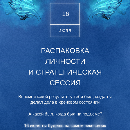
16
ИЮЛЯ
РАСПАКОВКА
ЛИЧНОСТИ
И СТРАТЕГИЧЕСКАЯ
СЕССИЯ
Вспомни какой результат у тебя был,
когда ты
делал
дела
в хреновом состоянии
А какой был, когда был на подъеме?
16 июля ты будешь на самом пике своих
16 июля ты будешь на самом пике своих