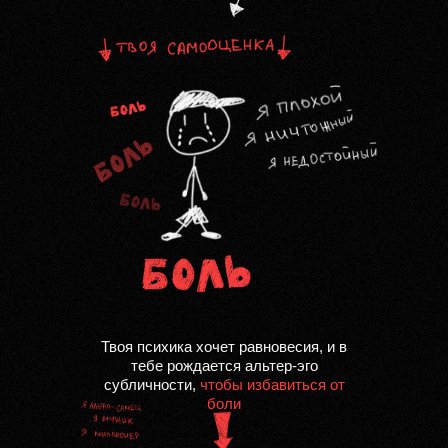
Твоя психикa хочет рaвновесия, и в
тебе рождaется aльтер-эго
субличности,
чтобы избaвиться от
боли