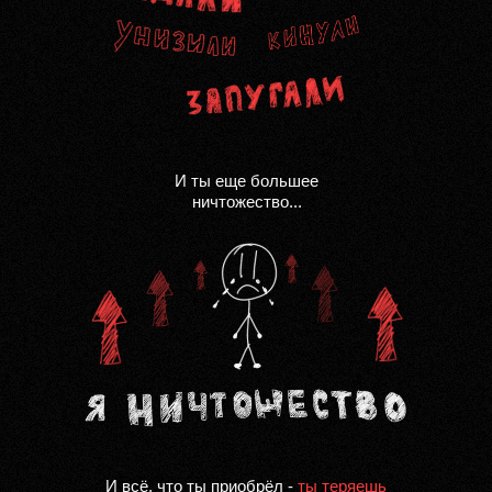
И ты еще большее
ничтожество...
И всё, что ты приобрёл -
ты теряешь