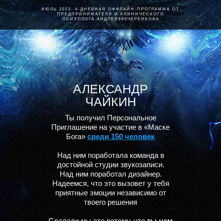
ИЮЛЬ 2023. 4-ДНЕВНАЯ ОФФЛАЙН-ПРОГРАММА ОТ
ПРЕДПРИНИМАТЕЛЯ И КЛИНИЧЕСКОГО
ПСИХОЛОГА АНДРЕЯ999ЧЕРЕНКОВА
АЛЕКСАНДР
ЧАЙКИН
Ты получил Персональное
Приглашение на участие в «Маске
Бога»
среди 150 человек
Над ним поработала команда в
достойной студии звукозаписи.
Над ним поработал дизайнер.
Надеемся, что это вызовет у тебя
приятные эмоции независимо от
твоего решения
Сделали мы это потому, что
ты нам