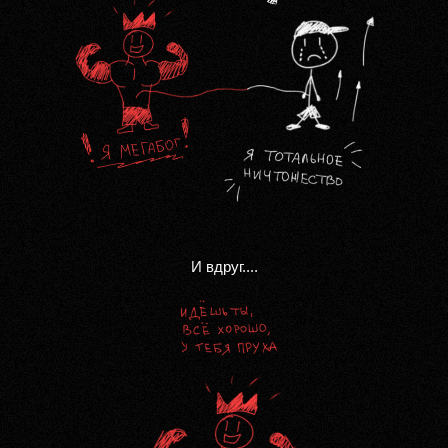
И вдруг....