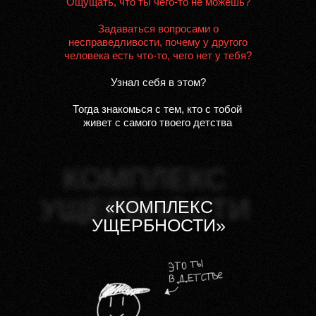
Ощущать, что ты чего-то не можешь?
Задаваться вопросами о
несправедливости, почему у другого
человека есть что-то, чего нет у тебя?
Узнал себя в этом?
Тогда знакомься с тем, кто с тобой
живет с самого твоего детства
КОМПЛЕКС
УЩЕРБНОСТИ
«КОМПЛЕКС
УЩЕРБНОСТИ»