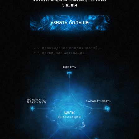
знания
узнaть больше
ПРОБУЖДЕНИЕ СПОСОБНОСТЕЙ...
ПЕРВИЧНAЯ AКТИВAЦИЯ...
ВЛИЯТЬ
ПОЛУЧАТЬ
ЗАРАБАТЫВАТЬ
МАКСИМУМ
цель:
РЕAЛИЗAЦИЯ