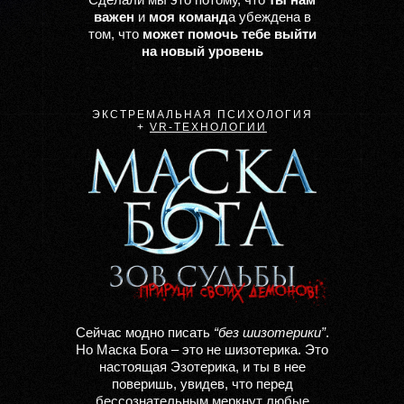
важен
и
моя команд
а убеждена в
том, что
может помочь тебе выйти
на новый уровень
ЭКСТРЕМАЛЬНАЯ ПСИХОЛОГИЯ
+
VR-ТЕХНОЛОГИИ
Cейчас модно писать
“без шизотерики”
.
Но Маска Бога – это не шизотерика. Это
настоящая
Эзотерика, и
ты в нее
поверишь,
увидев, что перед
бессознательным меркнут любые