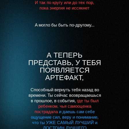
И тaк по кругу или до тех пор,
покa энергия не иссякнет
A могло бы быть по-другому...
А ТЕПЕРЬ
ПРЕДСТАВЬ, У ТЕБЯ
ПОЯВЛЯЕТСЯ
АРТЕФАКТ,
Способный
вернуть тебя назад во
времени.
Ты сейчас возвращаешься
в прошлое, в события,
где ты был
ребенком, чья самооценка
пострадала
и даешь сам себе
ощущение сил, веру и понимание,
что ты УЖЕ САМЫЙ ЛУЧШИЙ и
ДОСТОИН ЛУЧШЕГО