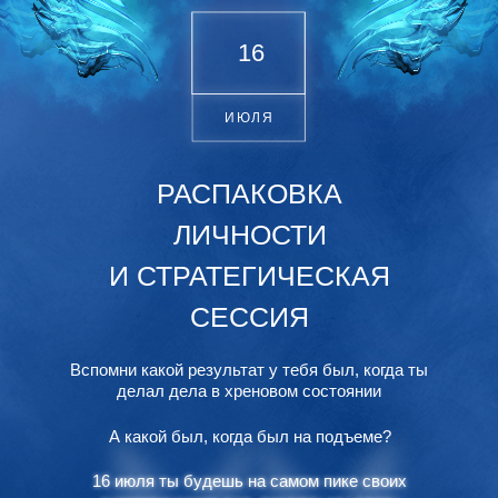
16
ИЮЛЯ
РАСПАКОВКА
ЛИЧНОСТИ
И СТРАТЕГИЧЕСКАЯ
СЕССИЯ
Вспомни какой результат у тебя был,
когда ты
делал
дела
в хреновом состоянии
А какой был, когда был на подъеме?
16 июля ты будешь на самом пике своих
16 июля ты будешь на самом пике своих