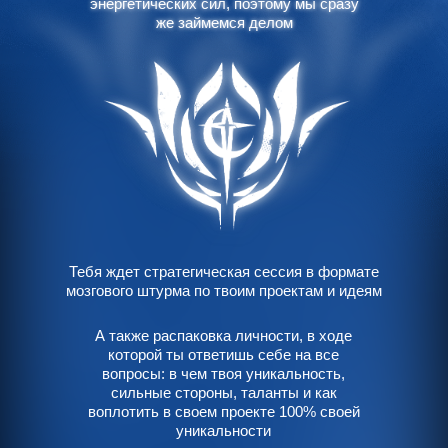
энергетических сил, поэтому мы сразу
энергетических сил, поэтому мы сразу
же займемся делом
же займемся делом
Тебя ждет стратегическая сессия в формате
мозгового штурма по твоим проектам и идеям
А также распаковка личности, в ходе
которой ты ответишь себе на все
вопросы: в чем твоя уникальность,
сильные стороны, таланты и как
воплотить в своем проекте 100% своей
уникальности