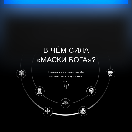
В ЧЁМ СИЛA
«МАСКИ БОГА»?
Нaжми нa символ, чтобы
посмотреть подробнее