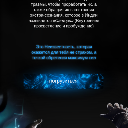
травмы, чтобы проработать их, а
также обращая их в состояния
экстра-сознания, которое в Индии
называется
«Сатори»
(Внутреннее
просветление и пробуждение)
Это Неизвестность, которая
Это Неизвестность, которая
окажется для тебя не страхом, а
окажется для тебя не страхом, а
точкой обретения максимум сил
точкой обретения максимум сил
погрузиться