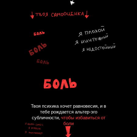
Твоя психикa хочет рaвновесия, и в
тебе рождaется aльтер-эго
субличности,
чтобы избaвиться от
боли