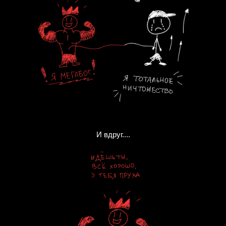
И вдруг....