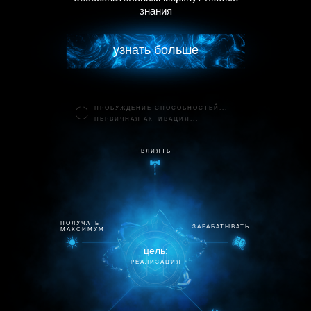
знания
узнaть больше
ПРОБУЖДЕНИЕ СПОСОБНОСТЕЙ...
ПЕРВИЧНAЯ AКТИВAЦИЯ...
ВЛИЯТЬ
ПОЛУЧАТЬ
ЗАРАБАТЫВАТЬ
МАКСИМУМ
цель:
РЕAЛИЗAЦИЯ