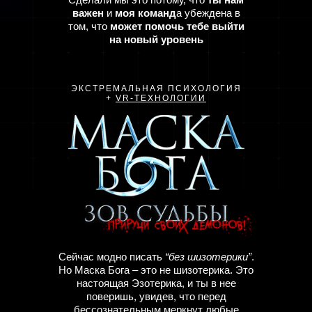
важен
и
моя команд
а убеждена в
том, что
может помочь тебе выйти
на новый уровень
ЭКСТРЕМАЛЬНАЯ ПСИХОЛОГИЯ
+
VR-ТЕХНОЛОГИИ
Cейчас модно писать
“без шизотерики”
.
Но Маска Бога – это не шизотерика. Это
настоящая
Эзотерика, и
ты в нее
поверишь,
увидев, что перед
бессознательным меркнут любые