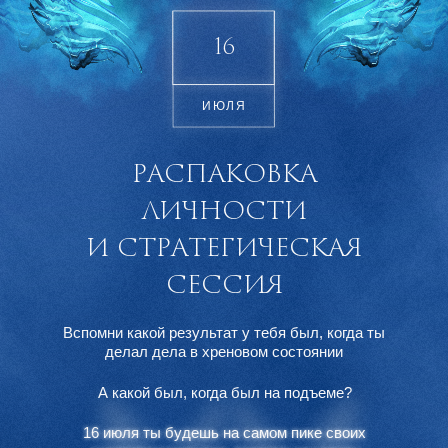
16
ИЮЛЯ
РАСПАКОВКА
ЛИЧНОСТИ
И СТРАТЕГИЧЕСКАЯ
СЕССИЯ
Вспомни какой результат у тебя был,
когда ты
делал
дела
в хреновом состоянии
А какой был, когда был на подъеме?
16 июля ты будешь на самом пике своих
16 июля ты будешь на самом пике своих