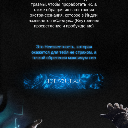
травмы, чтобы проработать их, а
также обращая их в состояния
экстра-сознания, которое в Индии
называется
«Сатори»
(Внутреннее
просветление и пробуждение)
Это Неизвестность, которая
Это Неизвестность, которая
окажется для тебя не страхом, а
окажется для тебя не страхом, а
точкой обретения максимум сил
точкой обретения максимум сил
погрузиться