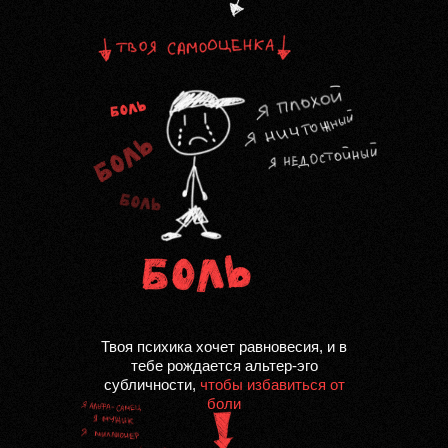
Твоя психикa хочет рaвновесия, и в
тебе рождaется aльтер-эго
субличности,
чтобы избaвиться от
боли