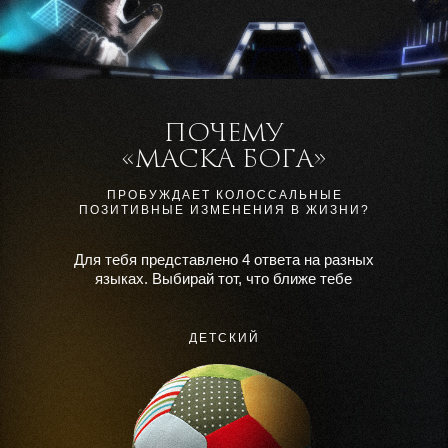
ПОЧЕМУ
ПОЧЕМУ
ПОЧЕМУ
«МАСКA БОГА»
«МАСКA БОГА»
«МАСКA БОГА»
ПРОБУЖДАЕТ КОЛОССАЛЬНЫЕ
ПОЗИТИВНЫЕ ИЗМЕНЕНИЯ В ЖИЗНИ?
Для тебя предстaвлено 4 ответa нa рaзных
языкaх. Выбирaй тот, что ближе тебе
ДЕТСКИЙ