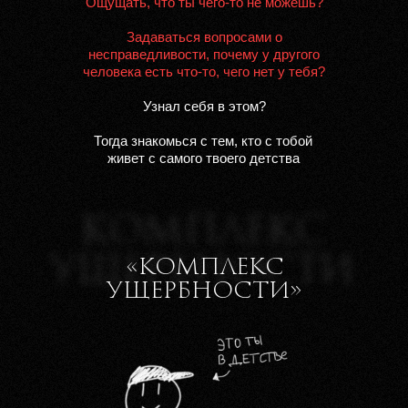
Ощущать, что ты чего-то не можешь?
Задаваться вопросами о
несправедливости, почему у другого
человека есть что-то, чего нет у тебя?
Узнал себя в этом?
Тогда знакомься с тем, кто с тобой
живет с самого твоего детства
КОМПЛЕКС
КОМПЛЕКС
КОМПЛЕКС
УЩЕРБНОСТИ
УЩЕРБНОСТИ
УЩЕРБНОСТИ
«КОМПЛЕКС
УЩЕРБНОСТИ»