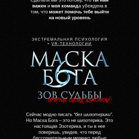
важен
и
моя команд
а убеждена в
том, что
может помочь тебе выйти
на новый уровень
ЭКСТРЕМАЛЬНАЯ ПСИХОЛОГИЯ
+
VR-ТЕХНОЛОГИИ
Cейчас модно писать
“без шизотерики”
.
Но Маска Бога – это не шизотерика. Это
настоящая
Эзотерика, и
ты в нее
поверишь,
увидев, что перед
бессознательным меркнут любые