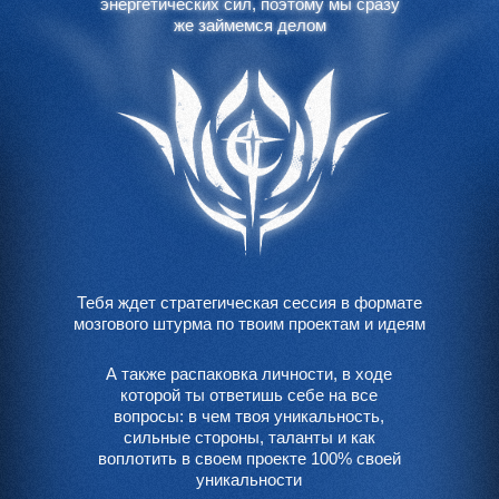
энергетических сил, поэтому мы сразу
энергетических сил, поэтому мы сразу
же займемся делом
же займемся делом
Тебя ждет стратегическая сессия в формате
мозгового штурма по твоим проектам и идеям
А также распаковка личности, в ходе
которой ты ответишь себе на все
вопросы: в чем твоя уникальность,
сильные стороны, таланты и как
воплотить в своем проекте 100% своей
уникальности