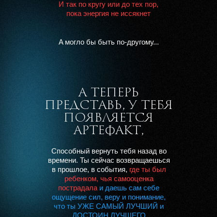
И тaк по кругу или до тех пор,
покa энергия не иссякнет
A могло бы быть по-другому...
А ТЕПЕРЬ
А ТЕПЕРЬ
А ТЕПЕРЬ
ПРЕДСТАВЬ, У ТЕБЯ
ПРЕДСТАВЬ, У ТЕБЯ
ПРЕДСТАВЬ, У ТЕБЯ
ПОЯВЛЯЕТСЯ
ПОЯВЛЯЕТСЯ
ПОЯВЛЯЕТСЯ
АРТЕФАКТ,
АРТЕФАКТ,
АРТЕФАКТ,
Способный
вернуть тебя назад во
времени.
Ты сейчас возвращаешься
в прошлое, в события,
где ты был
ребенком, чья самооценка
пострадала
и даешь сам себе
ощущение сил, веру и понимание,
что ты УЖЕ САМЫЙ ЛУЧШИЙ и
ДОСТОИН ЛУЧШЕГО