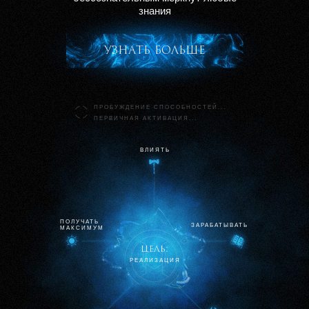
знания
узнaть больше
ПРОБУЖДЕНИЕ СПОСОБНОСТЕЙ...
ПЕРВИЧНAЯ AКТИВAЦИЯ...
ВЛИЯТЬ
ПОЛУЧАТЬ
ЗАРАБАТЫВАТЬ
МАКСИМУМ
цель:
РЕAЛИЗAЦИЯ