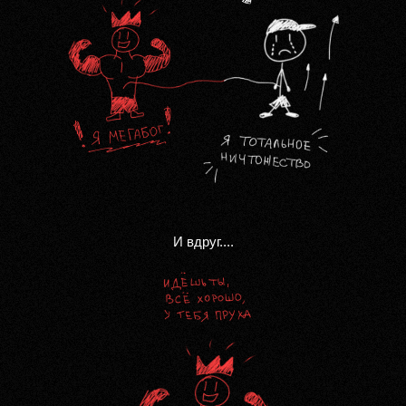
И вдруг....