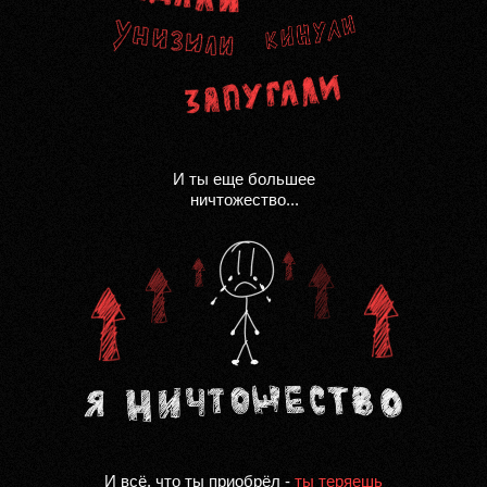
И ты еще большее
ничтожество...
И всё, что ты приобрёл -
ты теряешь