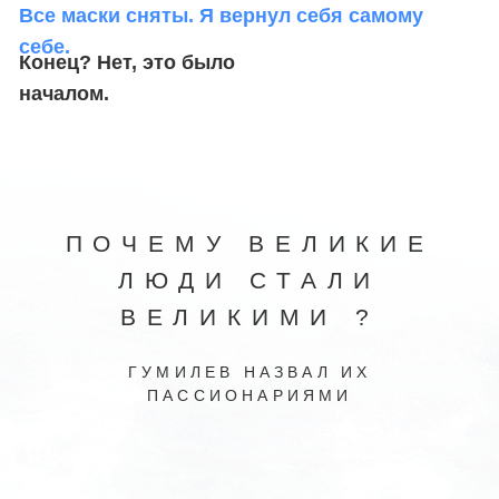
Ты способен к качественным
изменениям.
Способность легко обучаться,
информация обо всем поступает не через
логику, а интуицию. Включается механизм
Таланта (Возможность создавать новое,
чего в природе еще нет)
Главный способ общения с собой и миром
– Инсайт,
а не Рефлексия
(500.000+ рублей чистой прибыли, спортивное
тело, классные отношения, гармония во всем
колесе баланса)
3 УРОВЕНЬ