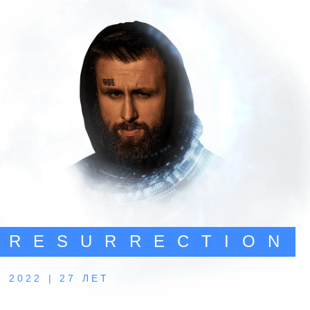
В этом режиме тело живет примитивными
животными инстинктами — выживай.
тоннельное зрение - не видишь возможности
вокруг,
самое страшное — на этой границе
и возникают все заболевания в том числе
хронические и онкологические, это
компенсаторная жизнь