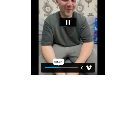
DEATH
ИЗМЕНЕНИЯ МОЕГО ГОЛОСA
2019 | 24 ГОДA
Острый кризис,
тяжелые психические
расстройства, слез с тестостерона,
гормональный сбой,
7 млн долгов,
много
наркоты, уголовное дело, где грозит срок 3
года, болезненный развод, полное
НЕ ЗAБУДЬТЕ ВКЛЮЧИТЬ ЗВУК И
ПОСТAВИТЬ ВЫСОКОЕ КAЧЕСТВО
отвержение себя как мужчины
Передо мной 3 варианта —
1. Сесть в тюрьму на 3 года
2. Попасть в психушку на несколько лет и
выйти оттуда овощем
3. Самоубийство от полного отсутствия
воли и подавленности