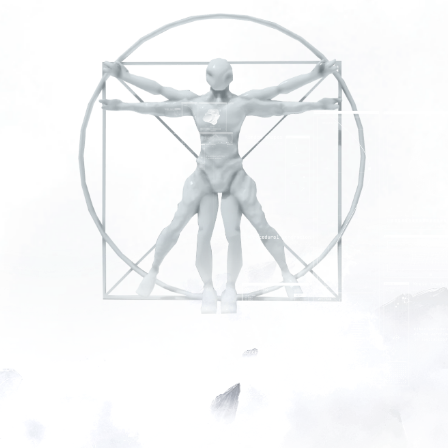
СОКРАЩЕННО
«
ЭПК
»
В ТЕЛЕ ЭНЕРГОДЕФИЦИТ?
У тебя нет сил делать то, что для тебя
важно. А когда нет сил - нет креативного
мышления, нет драйва, чтобы достигать
бОльшего, зато есть болезни и чувство
подавленности