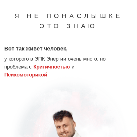
И был еще один совсем малый шанс
—
пойти в глубокую трансформацию психики
о которой
я написал в своей книге.
Идти в
самую боль и переродиться.
Я решил рискнуть снова.
Вот так живет человек,
у которого
ЭПК в Бaлaнсе