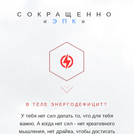
УМ РАБОТАЕТ НЕ ГАРМОНИЧНО И
НЕАДЕКВАТНАЯ САМООЦЕНКА?
Ты не веришь в себя и свои силы. Ты не
слышишь себя и свою интуицию и
начинаешь совершать ошибки
В ДУШЕ ЗАНОЗЫ ИЗ-ЗА
НЕГАТИВНОГО ОПЫТА?