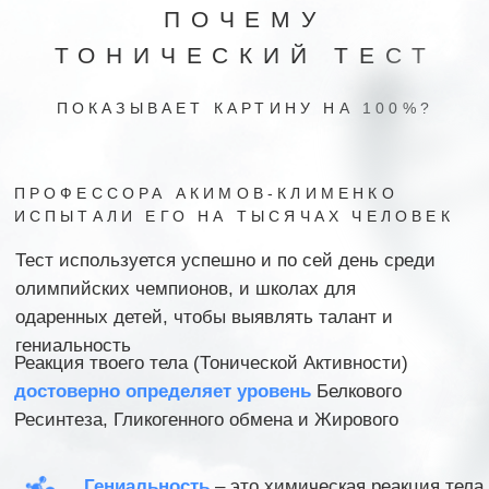
Суворов, Илон Маск и т.д.
Сверхбыстрое восстановление
и
колоссальная работоспособность.
Уровень мышления выше,
чем у
Таланта.
Способность видеть
глобальные
проблемы и находить к ним ключи
решения с помощью Символическо-
Аналогового мышления.
Открыт доступ
к ресурсам
подсознания - 95% мозга.
АКИМОВ-КЛИМЕНКО
ДОКАЗАТЕЛЬНО
УТВЕРДИЛИ,