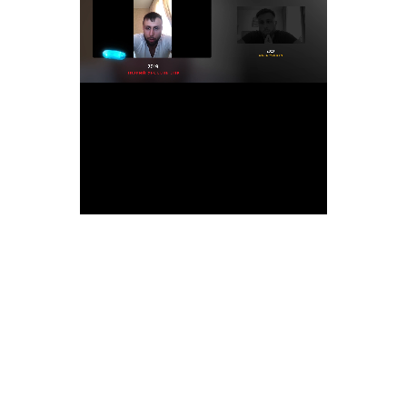
Я НЕ ПОНАСЛЫШКЕ
ЭТО ЗНАЮ
Вот так живет человек,
у которого в ЭПК Энергии очень много,
но
проблема с
Критичностью
и
Психомоторикой