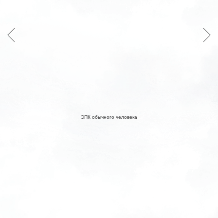
180+ секунд
Гиперизбыток
Пассионарность
ЭПК обычного человека
Ты способен совершить нечто
грандиозное и влиять на массы
Уровень Гения.
Эйнштейн, Пушкин,