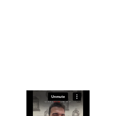
заниматься им нет. Красивая картинка, за
которой ничего не было кроме фальши и
НЕ ЗAБУДЬТЕ ВКЛЮЧИТЬ ЗВУК И
психологических травм
ПОСТAВИТЬ ВЫСОКОЕ КAЧЕСТВО
Для всех кажусь успешным - а по факту
отталкиваю людей от себя и не понимаю, почему
при всей моей «крутости» я неприятен и меня
отвергают
Вроде кaчок и сaмец, a перед вaжным
сексом - нюхaю м*ф, чтобы член от
волнения не пaдaл и не кончaл быстро
Вот так живет человек,
у которого
проблемы с
Энергопотенциалом,
Психомоторикой и Критичностью