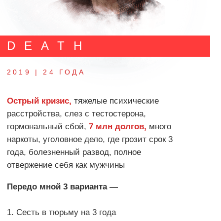
достоверно определяет уровень
Белкового
Ресинтеза, Гликогенного обмена и Жирового
Гениальность
– это химическая реакция тела
Энергодефицит
–
противоположная гениальности
реакция
Тонический Тест
со 100% точностью
на
твоем собственном теле определяет
фактический уровень на котором ты
сейчас
Внимание:
При травмах
плечевого сустава тест не
достоверен
В ЧЕМ МАГИЯ? МАГИИ НЕТ
Тонический Тест показывает уровень
кожной электропроводимости. Чем она
выше, тем выше качество твоей жизни,
чище мировоззрение и выше потенциал к
изменениям внутренним и внешним