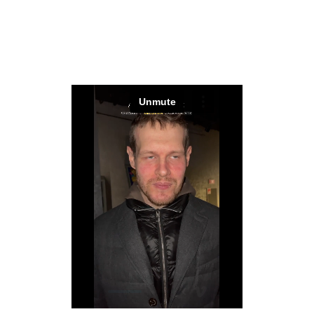
FAKE
LIFE
2018 | 23 ГОДA
Икусственный Тестостерон с 18 лет, уже 5
лет на нем. По гормонам супер самец, а, по
поведению - глупый инфантильный
парнишка, который бежит от самого себя,
наркота, выбираю в партнерши всякую
шваль и сам же от этого страдаю
Вроде владелец крутого бизнеса, который
работает в 138 городах и приносит по ляму
в месяц,
а по факту
— полное забивание на
него, все трещит по швам, никакого желания