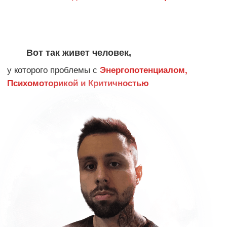
ПОЧЕМУ
ТОНИЧЕСКИЙ ТЕСТ
ПОКАЗЫВАЕТ КАРТИНУ НА 100%?
ПРОФЕССОРА АКИМОВ-КЛИМЕНКО
ИСПЫТАЛИ ЕГО НА ТЫСЯЧАХ ЧЕЛОВЕК
Тест используется успешно и по сей день среди
олимпийских чемпионов, и школах для
одаренных детей, чтобы выявлять талант и
гениальность
Реакция твоего тела (Тонической Активности)